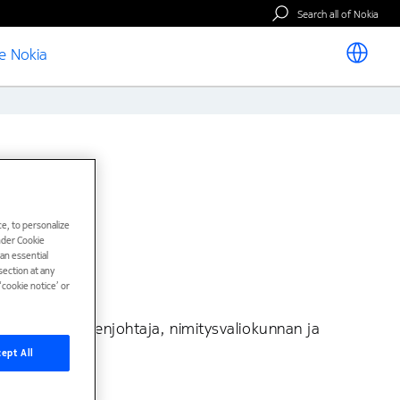
Search all of Nokia
e Nokia
e, to personalize
under Cookie
han essential
ection at any
cookie notice’ or
okunnan puheenjohtaja, nimitysvaliokunnan ja
ept All
ol, Tanska.