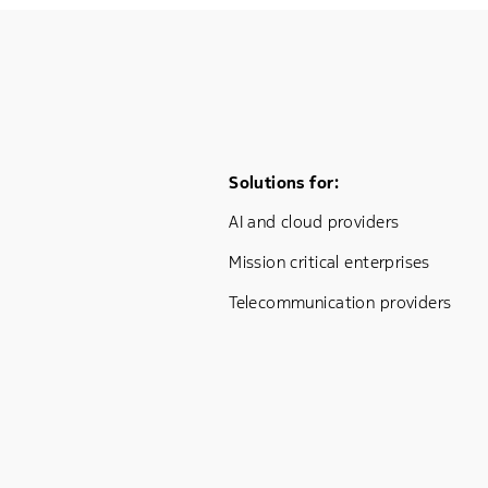
Footer Menu One
Solutions for:
AI and cloud providers
Mission critical enterprises
Telecommunication providers