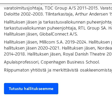
Konsernin toimitusjohtaja, TDC Group A/S 2015–2018. 
varatoimitusjohtaja, TDC Group A/S 2011–2015. Varat
Deloitte 2002–2003. Tilintarkastaja, Arthur Andersen
Hallituksen jäsen ja tarkastusvaliokunnan puheenjohta
tarkastusvaliokunnan puheenjohtaja, RTL Group SA. Ha
Hallituksen jäsen, GlobalConnect A/S.
Hallituksen jäsen, Millicom S.A. 2019–2024. Hallitukse
hallituksen jäsen 2020–2021. Hallituksen jäsen, Norde
2014–2018. Hallituksen jäsen, Royal Danish Theatre 2
Apulaisprofessori, Copenhagen Business School.
Riippumaton yhtiöstä ja merkittävistä osakkeenomistaj
Tutustu hallitukseemme