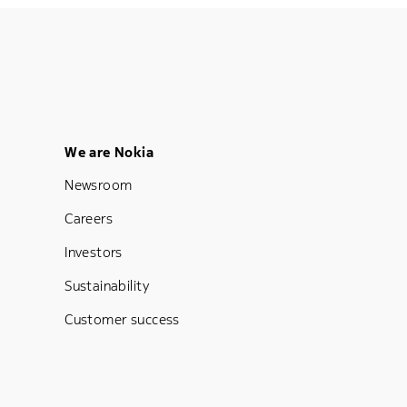
Footer Menu Five
We are Nokia
Newsroom
Careers
Investors
Sustainability
Customer success