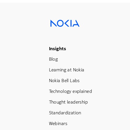
Footer Menu Three
Insights
Blog
Learning at Nokia
Nokia Bell Labs
Technology explained
Thought leadership
Standardization
Webinars