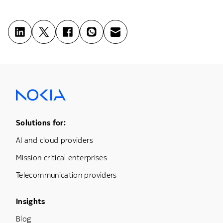
Footer Menu One
Solutions for:
AI and cloud providers
Mission critical enterprises
Telecommunication providers
Footer Menu Three
Insights
Blog