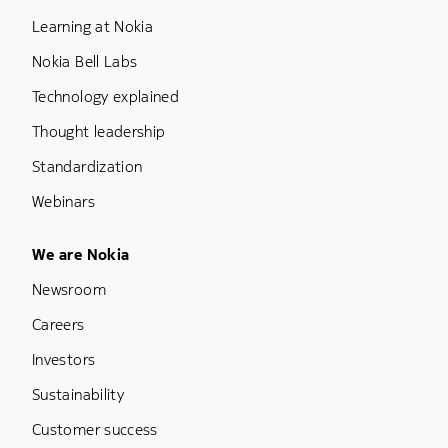
Learning at Nokia
Nokia Bell Labs
Technology explained
Thought leadership
Standardization
Webinars
Footer Menu Five
We are Nokia
Newsroom
Careers
Investors
Sustainability
Customer success