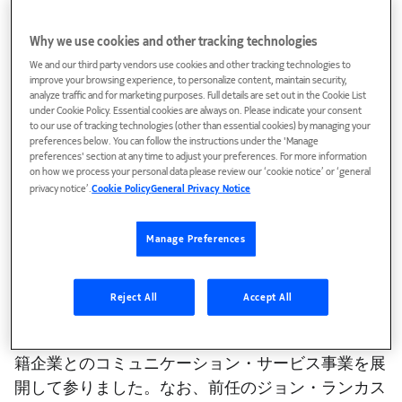
2024年1月1日
Why we use cookies and other tracking technologies
We and our third party vendors use cookies and other tracking technologies to
ノキアソリューションズ＆ネットワークス合同会社
improve your browsing experience, to personalize content, maintain security,
analyze traffic and for marketing purposes. Full details are set out in the Cookie List
（本社：東京都港区、以下ノキア）は、2024年1月1
under Cookie Policy. Essential cookies are always on. Please indicate your consent
日付で、加茂下哲夫（かもした てつお）が代表執
to our use of tracking technologies (other than essential cookies) by managing your
preferences below. You can follow the instructions under the 'Manage
行役員社⻑に就任する人事を発表しました。
preferences' section at any time to adjust your preferences. For more information
on how we process your personal data please review our ‘cookie notice’ or ‘general
privacy notice’.
Cookie Policy
General Privacy Notice
加茂下は、30年以上にわたりIT・通信業界において
様々な役職に従事してまいりました。日本IBM、エ
リクソン・ジャパン、モトローラジャパン、ノキア
Manage Preferences
シーメンス ネットワークス、華為技術などでセー
ルスに関わるリーダーとしての主要な役割を歴任
Reject All
Accept All
し、直近ではオレンジビジネスサービスジャパン株
式会社の代表取締役社長を務め、グローバルな多国
籍企業とのコミュニケーション・サービス事業を展
開して参りました。なお、前任のジョン・ランカス