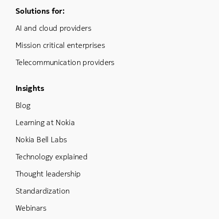
Footer Menu One
Solutions for:
AI and cloud providers
Mission critical enterprises
Telecommunication providers
Footer Menu Three
Insights
Blog
Learning at Nokia
Nokia Bell Labs
Technology explained
Thought leadership
Standardization
Webinars