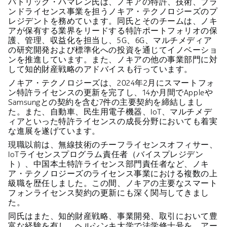
パトリック・ハマレン氏は、ノキアの特許、技術、ブラ
ンドライセンス事業を担うノキア・テクノロジーズのプ
レジデントを務めています。同氏とそのチームは、ノキ
アが保有する業界をリードする特許ポートフォリオの保
護、管理、収益化を担当し、5G、6G、マルチメディア
の研究開発および標準化への投資を通じてイノベーショ
ンを推進しています。また、ノキアの他の事業部門に対
して知的財産戦略のアドバイスも行っています。
ノキア・テクノロジーズは、2024年2月にスマートフォ
ン特許ライセンスの更新を完了し、14か月間でAppleや
Samsungとの契約を含む7件の主要契約を締結しまし
た。また、自動車、民生用電子機器、IoT、マルチメデ
ィアといった特許ライセンスの成長分野においても着実
な進展を遂げています。
現職以前は、無線技術のチーフライセンスオフィサー、
IoTライセンスプログラム責任者（バイスプレジデン
ト）、中国本土特許ライセンス部門責任者など、ノキ
ア・テクノロジーズのライセンス事業における複数の上
級職を歴任しました。この間、ノキアの主要なスマート
フォンライセンス契約の更新にも深く関与してきまし
た。
同氏はまた、知的財産戦略、事業開発、取引において豊
富な経験を有し、ヘルシンキ大学で法学修士号を、アー