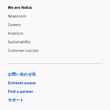
Footer Menu Five
We are Nokia
Newsroom
Careers
Investors
Sustainability
Customer success
お問い合わせ先
Extranet access
Find a partner
サポート