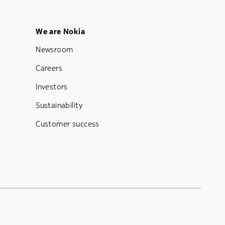
Footer Menu Five
We are Nokia
Newsroom
Careers
Investors
Sustainability
Customer success