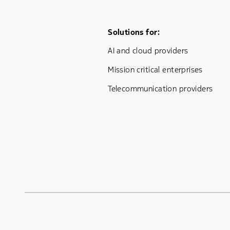
Footer Menu One
Solutions for:
AI and cloud providers
Mission critical enterprises
Telecommunication providers