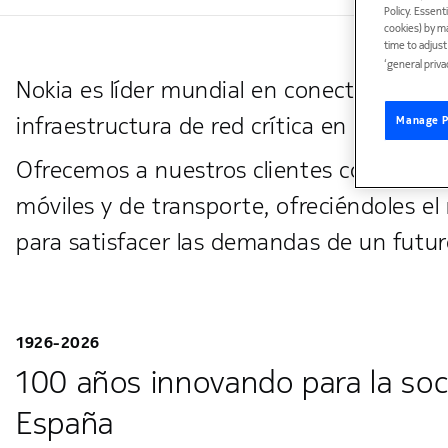
Policy. Essent
cookies) by m
time to adjus
‘general priva
Nokia es líder mundial en conectividad par
infraestructura de red crítica en la que c
Manage P
Ofrecemos a nuestros clientes conectivid
móviles y de transporte, ofreciéndoles el
para satisfacer las demandas de un futuro
1926-2026
100 años innovando para la soc
España