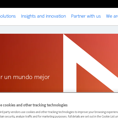
olutions
Insights and innovation
Partner with us
We ar
zar un mundo mejor
e cookies and other tracking technologies
ird party vendors use cookies and other tracking technologies to improve your browsing experienc
ain security, analyze traffic and for marketing purposes. Full details are set out in the Cookie List 