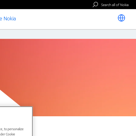
Search all of Nokia
e Nokia
e, to personalize
under Cookie