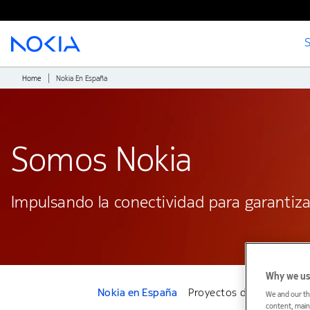
S
Main content
Home
Nokia En España
Somos Nokia
Impulsando la conectividad para garanti
Why we us
Nokia en España
Proyectos de innovación
We and our th
content, maint