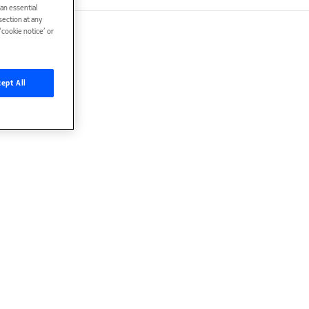
han essential
ection at any
cookie notice’ or
ept All